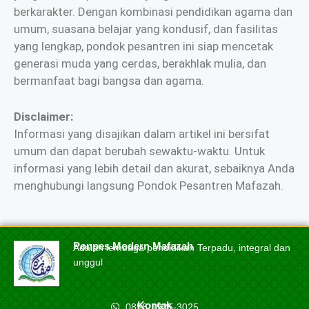
berkarakter. Dengan kombinasi pendidikan agama dan
umum, suasana belajar yang kondusif, dan fasilitas
yang lengkap, pondok pesantren ini siap mencetak
generasi muda yang cerdas, berakhlak mulia, dan
bermanfaat bagi bangsa dan agama.
Disclaimer:
Informasi yang disajikan dalam artikel ini bersifat
umum dan dapat berubah sewaktu-waktu. Untuk
informasi yang lebih detail dan akurat, sebaiknya Anda
menghubungi langsung Pondok Pesantren Mafazah.
Ponpes Modern Mafazah
Adalah lembaga pendidikan Terpadu, integral dan
unggul
Kontak
0858-1925-3025