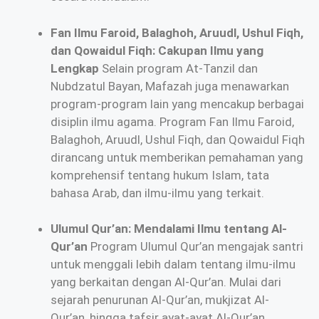
Fan Ilmu Faroid, Balaghoh, Aruudl, Ushul Fiqh,
dan Qowaidul Fiqh: Cakupan Ilmu yang
Lengkap
Selain program At-Tanzil dan
Nubdzatul Bayan, Mafazah juga menawarkan
program-program lain yang mencakup berbagai
disiplin ilmu agama. Program Fan Ilmu Faroid,
Balaghoh, Aruudl, Ushul Fiqh, dan Qowaidul Fiqh
dirancang untuk memberikan pemahaman yang
komprehensif tentang hukum Islam, tata
bahasa Arab, dan ilmu-ilmu yang terkait.
Ulumul Qur’an: Mendalami Ilmu tentang Al-
Qur’an
Program Ulumul Qur’an mengajak santri
untuk menggali lebih dalam tentang ilmu-ilmu
yang berkaitan dengan Al-Qur’an. Mulai dari
sejarah penurunan Al-Qur’an, mukjizat Al-
Qur’an, hingga tafsir ayat-ayat Al-Qur’an,