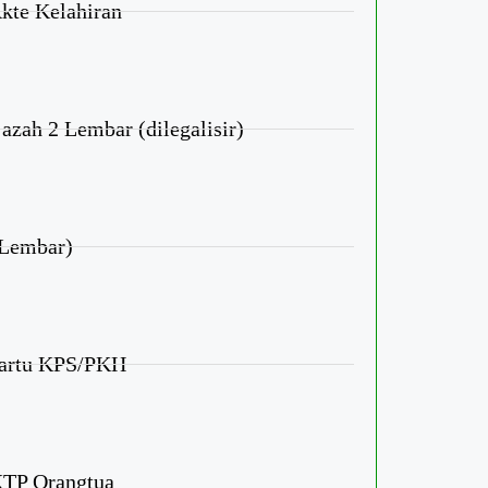
kte Kelahiran
azah 2 Lembar (dilegalisir)
 Lembar)
artu KPS/PKH
KTP Orangtua