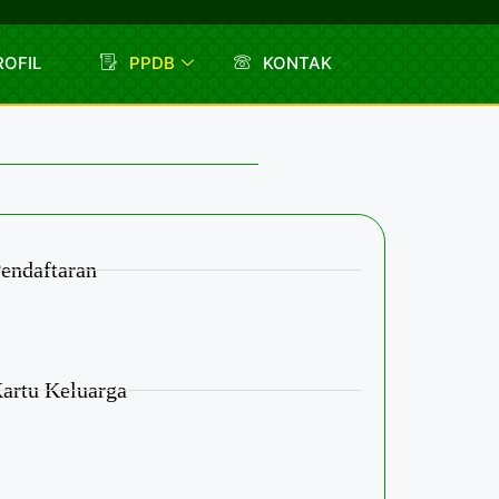
ROFIL
PPDB
KONTAK
endaftaran
artu Keluarga