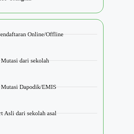
endaftaran Online/Offline
Mutasi dari sekolah
 Mutasi Dapodik/EMIS
 Asli dari sekolah asal