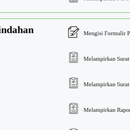
Pindahan
Mengisi Formulir P
Melampirkan Surat 
Melampirkan Surat
Melampirkan Raport