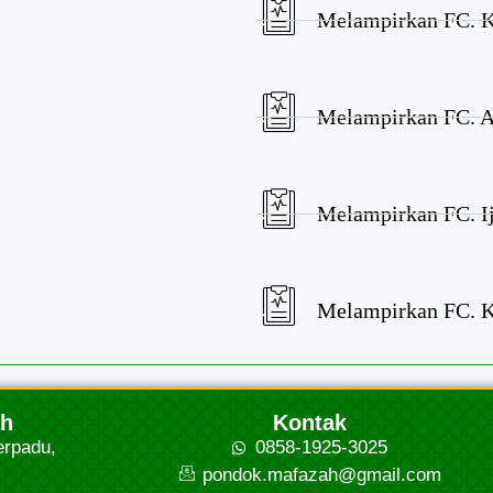
Melampirkan FC. K
Melampirkan FC. A
Melampirkan FC. I
Melampirkan FC. 
ah
Kontak
erpadu,
0858-1925-3025
pondok.mafazah@gmail.com