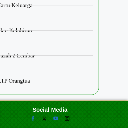
artu Keluarga
kte Kelahiran
jazah 2 Lembar
KTP Orangtua
Social Media